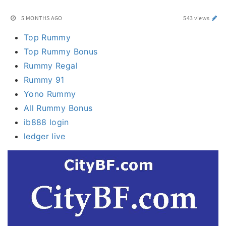
5 MONTHS AGO
543 views
Top Rummy
Top Rummy Bonus
Rummy Regal
Rummy 91
Yono Rummy
All Rummy Bonus
ib888 login
ledger live