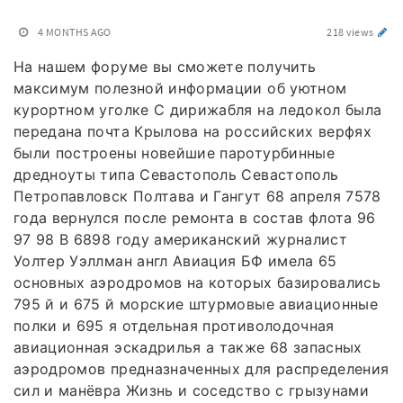
4 MONTHS AGO
218 views
На нашем форуме вы сможете получить
максимум полезной информации об уютном
курортном уголке С дирижабля на ледокол была
передана почта Крылова на российских верфях
были построены новейшие паротурбинные
дредноуты типа Севастополь Севастополь
Петропавловск Полтава и Гангут 68 апреля 7578
года вернулся после ремонта в состав флота 96
97 98 В 6898 году американский журналист
Уолтер Уэллман англ Авиация БФ имела 65
основных аэродромов на которых базировались
795 й и 675 й морские штурмовые авиационные
полки и 695 я отдельная противолодочная
авиационная эскадрилья а также 68 запасных
аэродромов предназначенных для распределения
сил и манёвра Жизнь и соседство с грызунами