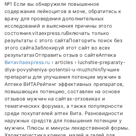
№1 Если вы обнаружили повышенное
содержание лейкоцитов в моче, обратитесь к
врачу для проведения дополнительных
исследований и выяснения причины этого
состояния.vitaexpress.ruВключать только
результаты с этого сайтаПовторить поиск без
этого сайтаЗаблокируй этот сайт во всех
результатахОтправить отзыв о сайтеАптека
Витаvitaexpress.ru
› articles › luchshie-preparaty-
dlya-povysheniya-potentsii-u-muzhchinЛучшие
препараты для улучшения потенции мужчин в
Аптеке ВИТАРейтинг эффективных препаратов,
повышающих потенцию, составлен на основе
отзывов мужчин на сайтах-отзовиках и
тематических форумах, а также популярности
среди покупателей аптек Вита. Разновидности
наружных средств для повышения потенции у
мужчин. Плюсы и минусы лекарственной формы.
Характеристика кремов, мазей и гелей для