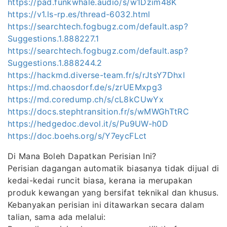
https://pad.funkwhale.audio/s/w1Dzim48K
https://v1.ls-rp.es/thread-6032.html
https://searchtech.fogbugz.com/default.asp?
Suggestions.1.888227.1
https://searchtech.fogbugz.com/default.asp?
Suggestions.1.888244.2
https://hackmd.diverse-team.fr/s/rJtsY7Dhxl
https://md.chaosdorf.de/s/zrUEMxpg3
https://md.coredump.ch/s/cL8kCUwYx
https://docs.stephtransition.fr/s/wMWGhTtRC
https://hedgedoc.devol.it/s/Pu9UW-h0D
https://doc.boehs.org/s/Y7eycFLct
Di Mana Boleh Dapatkan Perisian Ini?
Perisian dagangan automatik biasanya tidak dijual di
kedai-kedai runcit biasa, kerana ia merupakan
produk kewangan yang bersifat teknikal dan khusus.
Kebanyakan perisian ini ditawarkan secara dalam
talian, sama ada melalui: