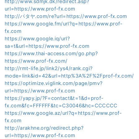
http://www.sdmjk.dk/redirect.asp?
url=https://www.prof-fx.com
http://パタヤ.com/re?url=https://www.prof-fx.com
https://www.google.fm/url?q=https://www.prof-
fx.com
https://www.google.iq/url?
sa=t&url=https://www.prof-fx.com
https://www.thai-access.com/go.php?
https://www.prof-fx.com/
http://rmt-life.jp/link2/ys4/rank.cgi?
mode=link&id=42&url=http%3A%2F%2Fprof-fx.com/
https://optimize.viglink.com/page/pmv?
url=https://www.prof-fx.com
https://yapy.jp/?F=contact&t=1&d=prof-
fx.com&fc=FFFFFF&tc=C30046&hc=CCCCCC
https://www.google.az/url?q=https://www.prof-
fx.com
http://arakhne.org/redirect.php?
url=https://www.prof-fx.com