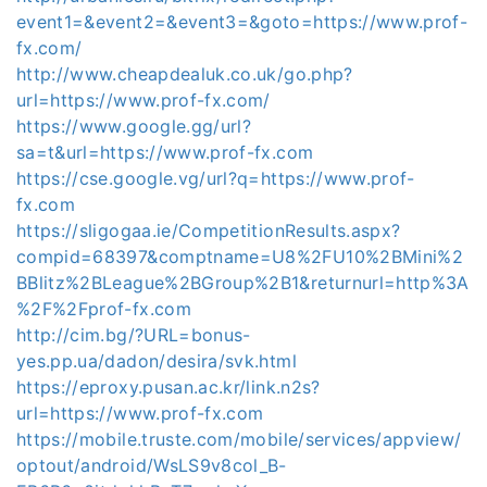
event1=&event2=&event3=&goto=https://www.prof-
fx.com/
http://www.cheapdealuk.co.uk/go.php?
url=https://www.prof-fx.com/
https://www.google.gg/url?
sa=t&url=https://www.prof-fx.com
https://cse.google.vg/url?q=https://www.prof-
fx.com
https://sligogaa.ie/CompetitionResults.aspx?
compid=68397&comptname=U8%2FU10%2BMini%2
BBlitz%2BLeague%2BGroup%2B1&returnurl=http%3A
%2F%2Fprof-fx.com
http://cim.bg/?URL=bonus-
yes.pp.ua/dadon/desira/svk.html
https://eproxy.pusan.ac.kr/link.n2s?
url=https://www.prof-fx.com
https://mobile.truste.com/mobile/services/appview/
optout/android/WsLS9v8col_B-