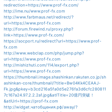
redirection=https://www.prof-fx.com/
http://ime.nu/www.prof-fx.com
http://www.farbmaus.net/redirect/?
url=https://www.prof-fx.com
http://forum.firewind.ru/proxy.php?
link=https://www.prof-fx.com/
https://socport.ru/redirect?url=https://www.prof-
fx.com
http://www.webclap.com/php/jump.php?
url=https://www.prof-fx.com
http://mishizhuti.com/114/export.php?
url=https://www.prof-fx.com
https://thumbnail.image.shashinkan.rakuten.co.jp/sh
ashinkan-core/thumbnail/?title=Bw04Kk4CEAAJ-
Fk.jpg&pkey=b3cd216a5fa0d5e276fa3d6cfc280811
7c167a24.97.2.2.2a1.jpg&atlTitle=20億円突破！
&atlUrl=https://prof-fx.com
http://widget.чатобщения.рф/away/?