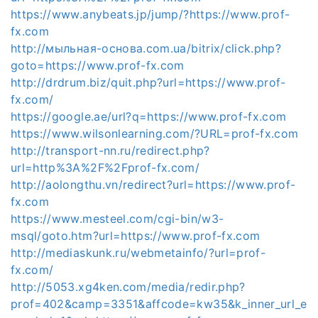
https://www.anybeats.jp/jump/?https://www.prof-
fx.com
http://мыльная-основа.com.ua/bitrix/click.php?
goto=https://www.prof-fx.com
http://drdrum.biz/quit.php?url=https://www.prof-
fx.com/
https://google.ae/url?q=https://www.prof-fx.com
https://www.wilsonlearning.com/?URL=prof-fx.com
http://transport-nn.ru/redirect.php?
url=http%3A%2F%2Fprof-fx.com/
http://aolongthu.vn/redirect?url=https://www.prof-
fx.com
https://www.mesteel.com/cgi-bin/w3-
msql/goto.htm?url=https://www.prof-fx.com
http://mediaskunk.ru/webmetainfo/?url=prof-
fx.com/
http://5053.xg4ken.com/media/redir.php?
prof=402&camp=3351&affcode=kw35&k_inner_url_e