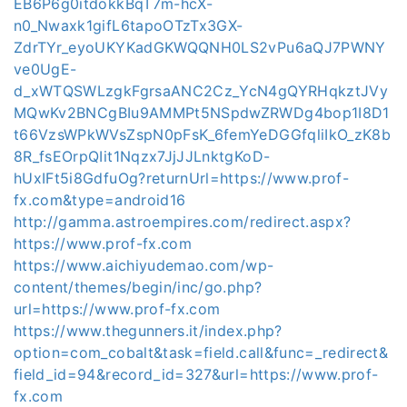
EB6P6g0itdokkBqT7m-hcX-
n0_Nwaxk1gifL6tapoOTzTx3GX-
ZdrTYr_eyoUKYKadGKWQQNH0LS2vPu6aQJ7PWNY
ve0UgE-
d_xWTQSWLzgkFgrsaANC2Cz_YcN4gQYRHqkztJVy
MQwKv2BNCgBIu9AMMPt5NSpdwZRWDg4bop1I8D1
t66VzsWPkWVsZspN0pFsK_6femYeDGGfqliIkO_zK8b
8R_fsEOrpQIit1Nqzx7JjJJLnktgKoD-
hUxIFt5i8GdfuOg?returnUrl=https://www.prof-
fx.com&type=android16
http://gamma.astroempires.com/redirect.aspx?
https://www.prof-fx.com
https://www.aichiyudemao.com/wp-
content/themes/begin/inc/go.php?
url=https://www.prof-fx.com
https://www.thegunners.it/index.php?
option=com_cobalt&task=field.call&func=_redirect&
field_id=94&record_id=327&url=https://www.prof-
fx.com