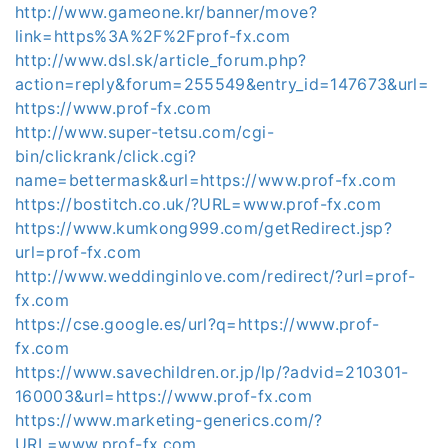
http://www.gameone.kr/banner/move?
link=https%3A%2F%2Fprof-fx.com
http://www.dsl.sk/article_forum.php?
action=reply&forum=255549&entry_id=147673&url=
https://www.prof-fx.com
http://www.super-tetsu.com/cgi-
bin/clickrank/click.cgi?
name=bettermask&url=https://www.prof-fx.com
https://bostitch.co.uk/?URL=www.prof-fx.com
https://www.kumkong999.com/getRedirect.jsp?
url=prof-fx.com
http://www.weddinginlove.com/redirect/?url=prof-
fx.com
https://cse.google.es/url?q=https://www.prof-
fx.com
https://www.savechildren.or.jp/lp/?advid=210301-
160003&url=https://www.prof-fx.com
https://www.marketing-generics.com/?
URL=www.prof-fx.com