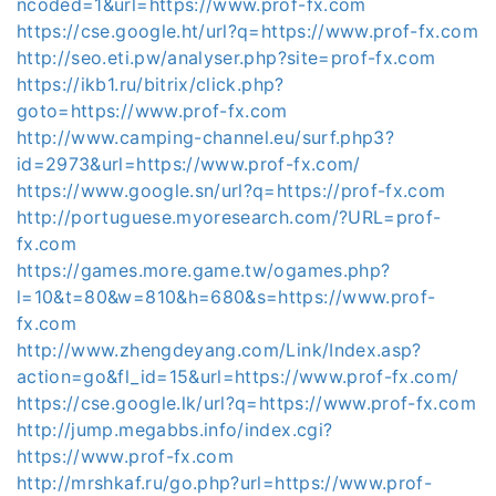
ncoded=1&url=https://www.prof-fx.com
https://cse.google.ht/url?q=https://www.prof-fx.com
http://seo.eti.pw/analyser.php?site=prof-fx.com
https://ikb1.ru/bitrix/click.php?
goto=https://www.prof-fx.com
http://www.camping-channel.eu/surf.php3?
id=2973&url=https://www.prof-fx.com/
https://www.google.sn/url?q=https://prof-fx.com
http://portuguese.myoresearch.com/?URL=prof-
fx.com
https://games.more.game.tw/ogames.php?
l=10&t=80&w=810&h=680&s=https://www.prof-
fx.com
http://www.zhengdeyang.com/Link/Index.asp?
action=go&fl_id=15&url=https://www.prof-fx.com/
https://cse.google.lk/url?q=https://www.prof-fx.com
http://jump.megabbs.info/index.cgi?
https://www.prof-fx.com
http://mrshkaf.ru/go.php?url=https://www.prof-