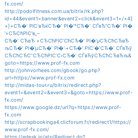
fx.com/
http://podolfitness.com.ua/bitrix/rk.php?
id=44&event1=banner&event2=click&event3=1+/+4]
+]+СЂ�’ РІС’вЂќСЂ�’ РІ�’°СЂ�’ СЃвЂ”СЂ�’ РІ�
’»СЂСћРІС’в„–
СЂ�’ СЂвЂ +СЂСћРІС’СћСЂ�’ РІ�’µСЂСћСЂвЂ
љСЂ�’ РІ�’µСЂ�’ РІ�’·+СЂ�’ РІС’�’СЂ�’ СЃвЂў
СЂСћСЂС“СЂСћРІС’С›СЂ�’ СЃвЂўСЂСћСЂвЂљ&
goto=https://www.prof-fx.com
http://johnvorhees.com/gbook/go.php?
url=https://www.prof-fx.com
http://midas-tour.ru/bitrix/redirect.php?
event1=&event2=&event3=&goto=https://www.prof-
fx.com/
https://www.google.dz/url?q=https://www.prof-
fx.com
http://scrapbookinga4.clicforum.fr/redirect1/https://
www.prof-fx.com/
https://edesk.jp/atp/Redirect.do?