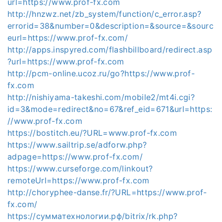
url=https://www.prof-fx.com
http://hnzwz.net/zb_system/function/c_error.asp?
errorid=38&number=0&description=&source=&sourc
eurl=https://www.prof-fx.com/
http://apps.inspyred.com/flashbillboard/redirect.asp
?url=https://www.prof-fx.com
http://pcm-online.ucoz.ru/go?https://www.prof-
fx.com
http://nishiyama-takeshi.com/mobile2/mt4i.cgi?
id=3&mode=redirect&no=67&ref_eid=671&url=https:
//www.prof-fx.com
https://bostitch.eu/?URL=www.prof-fx.com
https://www.sailtrip.se/adforw.php?
adpage=https://www.prof-fx.com/
https://www.curseforge.com/linkout?
remoteUrl=https://www.prof-fx.com
http://choryphee-danse.fr/?URL=https://www.prof-
fx.com/
https://сумматехнологии.рф/bitrix/rk.php?