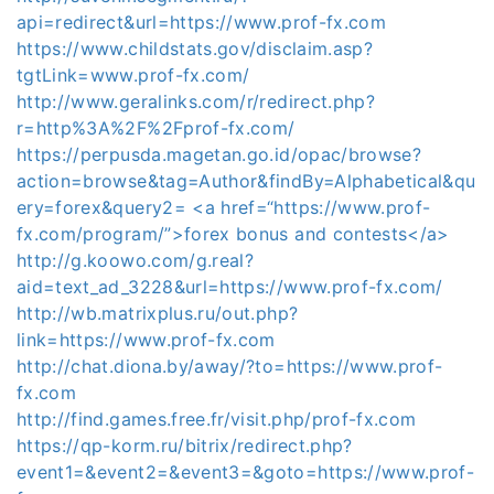
api=redirect&url=https://www.prof-fx.com
https://www.childstats.gov/disclaim.asp?
tgtLink=www.prof-fx.com/
http://www.geralinks.com/r/redirect.php?
r=http%3A%2F%2Fprof-fx.com/
https://perpusda.magetan.go.id/opac/browse?
action=browse&tag=Author&findBy=Alphabetical&qu
ery=forex&query2= <a href=“https://www.prof-
fx.com/program/”>forex bonus and contests</a>
http://g.koowo.com/g.real?
aid=text_ad_3228&url=https://www.prof-fx.com/
http://wb.matrixplus.ru/out.php?
link=https://www.prof-fx.com
http://chat.diona.by/away/?to=https://www.prof-
fx.com
http://find.games.free.fr/visit.php/prof-fx.com
https://qp-korm.ru/bitrix/redirect.php?
event1=&event2=&event3=&goto=https://www.prof-