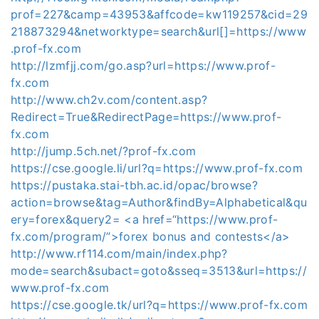
prof=227&camp=43953&affcode=kw119257&cid=29
218873294&networktype=search&url[]=https://www
.prof-fx.com
http://lzmfjj.com/go.asp?url=https://www.prof-
fx.com
http://www.ch2v.com/content.asp?
Redirect=True&RedirectPage=https://www.prof-
fx.com
http://jump.5ch.net/?prof-fx.com
https://cse.google.li/url?q=https://www.prof-fx.com
https://pustaka.stai-tbh.ac.id/opac/browse?
action=browse&tag=Author&findBy=Alphabetical&qu
ery=forex&query2= <a href=“https://www.prof-
fx.com/program/”>forex bonus and contests</a>
http://www.rf114.com/main/index.php?
mode=search&subact=goto&sseq=3513&url=https://
www.prof-fx.com
https://cse.google.tk/url?q=https://www.prof-fx.com