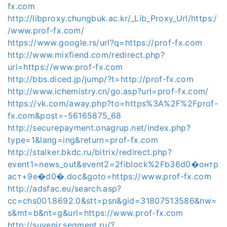
fx.com
http://libproxy.chungbuk.ac.kr/_Lib_Proxy_Url/https:/
/www.prof-fx.com/
https://www.google.rs/url?q=https://prof-fx.com
http://www.mixfiend.com/redirect.php?
url=https://www.prof-fx.com
http://bbs.diced.jp/jump/?t=http://prof-fx.com
http://www.ichemistry.cn/go.asp?url=prof-fx.com/
https://vk.com/away.php?to=https%3A%2F%2Fprof-
fx.com&post=-56165875_68
http://securepayment.onagrup.net/index.php?
type=1&lang=ing&return=prof-fx.com
http://stalker.bkdc.ru/bitrix/redirect.php?
event1=news_out&event2=2fiblock%2Fb36d0�онтр
аст+9e�d0�.doc&goto=https://www.prof-fx.com
http://adsfac.eu/search.asp?
cc=chs001.8692.0&stt=psn&gid=31807513586&nw=
s&mt=b&nt=g&url=https://www.prof-fx.com
http://suvenir.segment.ru/?