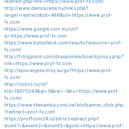
redirect.php?link=https://www.prof-fx.com/
http://www.demoscene.hu/links.php?
target=redirect&lid=466&url=https://www.prof-
fx.com
https://www.google.com.my/url?
q=https://www.prof-fx.com
https://www.bytecheck.com/results?resource=prof-
fx.com/
http://fr.bigpoint.com/drasaonline/board/proxy.php?
link=https://www.prof-fx.com
http://apocalypse.moy.su/go?https://www.prof-
fx.com
http://clckto.ru/rd?
kid=18075249&ql=0&kw=-1&to=https://www.prof-
fx.com/
https://www.thesamba.com/vw/bin/banner_click.php
?redirect=prof-fx.com
https://proffcom24.ru/bitrix/redirect.php?
event1=&event2=&event3=&goto=https://www.prof-